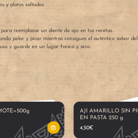
os y platos saltados
A
é para reemplazar un diente de ajo en tus recetas.
ñ
ndo pelar y picar mientras consigues el auténtico sabor del 
 uso y guarde en un lugar fresco y seco.
a
d
i
r
MOTE»500g
AJI AMARILLO SIN P
a
EN PASTA 250 g
4,50
€
l