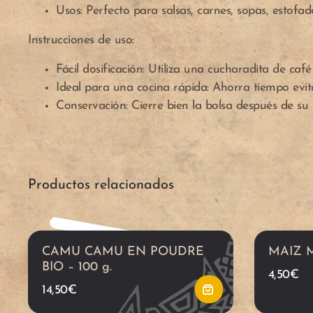
Usos: Perfecto para salsas, carnes, sopas, estofad
Instrucciones de uso:
A
Fácil dosificación: Utiliza una cucharadita de caf
ñ
Ideal para una cocina rápida: Ahorra tiempo evita
Conservación: Cierre bien la bolsa después de su
a
d
Productos relacionados
i
r
CAMU CAMU EN POUDRE
MAIZ 
a
BIO – 100 g.
4,50
€
14,50
€
l