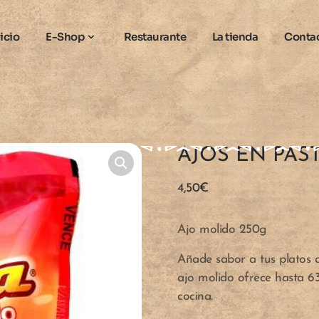
nicio
E-Shop
Restaurante
La tienda
Conta
AJOS EN PAST
4,50
€
Ajo molido 250g
Añade sabor a tus platos a
ajo molido ofrece hasta 63
cocina.