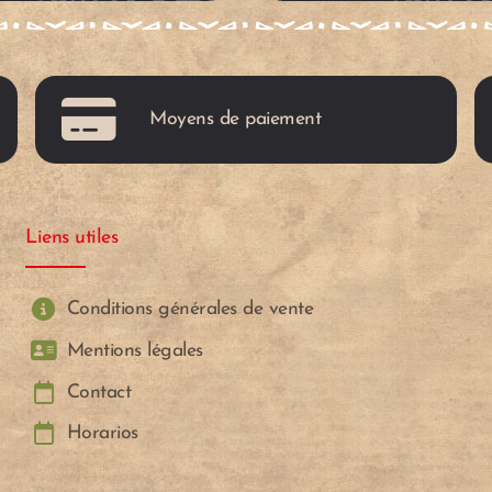
c
a
Moyens de paiement
r
r
Liens utiles
i
t
Conditions générales de vente
Mentions légales
o
Contact
Horarios