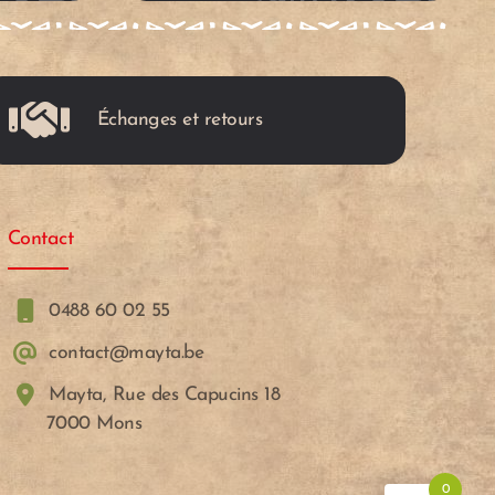
c
c
a
a
Échanges et retours
r
r
r
r
Contact
i
i
t
t
0488 60 02 55
contact@mayta.be
o
o
Mayta, Rue des Capucins 18
7000 Mons
0