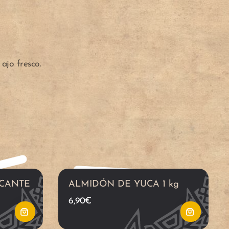
A
A
ñ
ñ
ajo fresco.
a
a
d
d
i
i
r
r
ICANTE
ALMIDÓN DE YUCA 1 kg
a
a
6,90
€
l
l