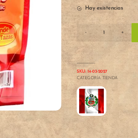
Hay existencias
-
+
Cantidad
de
AJOS
EN
PASTA
SKU:
14-03-2027
250
CATEGORÍA:
TIENDA
g