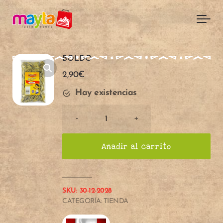
Skip to main content
BOLDO
2,90
€
Hay existencias
Cantidad
-
+
de
BOLDO
Añadir al carrito
A
A
SKU:
30-12-2028
CATEGORÍA:
TIENDA
ñ
ñ