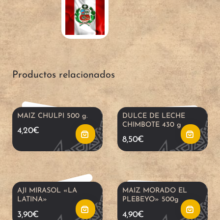
a
a
d
d
A
A
i
i
ñ
ñ
Productos relacionados
r
r
a
a
a
a
d
d
MAIZ CHULPI 500 g.
DULCE DE LECHE
CHIMBOTE 430 g
4,20
€
l
l
i
i
8,50
€
c
c
r
r
a
a
a
a
AJI MIRASOL «LA
MAIZ MORADO EL
LATINA»
PLEBEYO» 500g
r
r
l
l
3,90
€
4,90
€