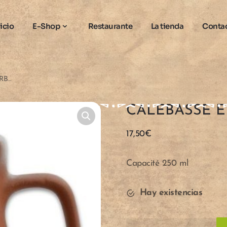
nicio
E-Shop
Restaurante
La tienda
Conta
CALEBASSE EN CÉRAMIQUE « URBANO »
CALEBASSE 
17,50
€
Capacité 250 ml
Hay existencias