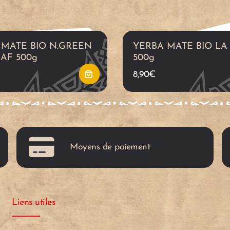
r
 MATE BIO N.GREEN
YERBA MATE BIO LA
a
AF 500g
500g
8,90
€
l
c
a
Moyens de paiement
r
r
Liens utiles
i
t