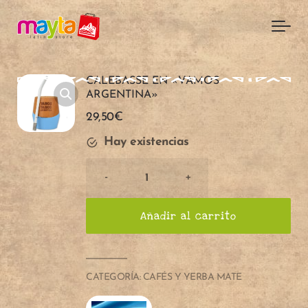
Skip to main content
CALEBASSE EN «VAMOS
ARGENTINA»
29,50
€
Hay existencias
Cantidad
-
+
de
CALEBASSE
Añadir al carrito
EN
"VAMOS
ARGENTINA"
A
A
CATEGORÍA:
CAFÉS Y YERBA MATE
ñ
ñ