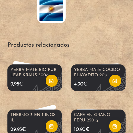
a
a
d
d
A
A
i
i
ñ
ñ
Productos relacionados
r
r
a
a
a
a
d
d
YERBA MATE BIO PUR
YERBA MATE COCIDO
LEAF KRAUS 500g
PLAYADITO 20u
l
l
i
i
9,95
€
4,90
€
c
c
r
r
a
a
a
a
THERMO 3 EN 1 INOX
CAFÉ EN GRANO
1L
PERU 250 g
r
r
l
l
29,95
€
10,90
€