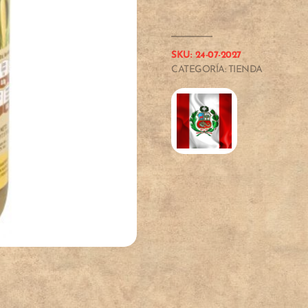
CHICHA
DE
JORA
SKU:
24-07-2027
0,5
CATEGORÍA:
TIENDA
L