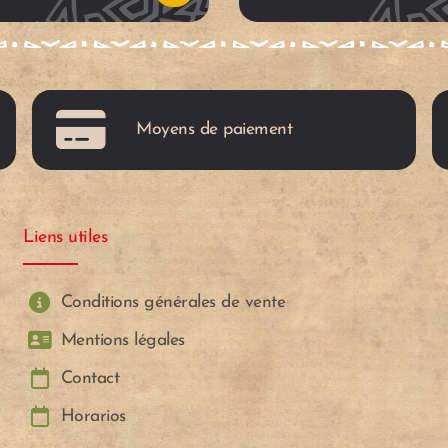
c
a
Moyens de paiement
r
r
Liens utiles
i
t
Conditions générales de vente
Mentions légales
o
Contact
Horarios