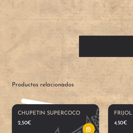
A
ñ
a
d
Productos relacionados
i
r
CHUPETIN SUPERCOCO
FRIJOL
a
2,50
€
4,50
€
l