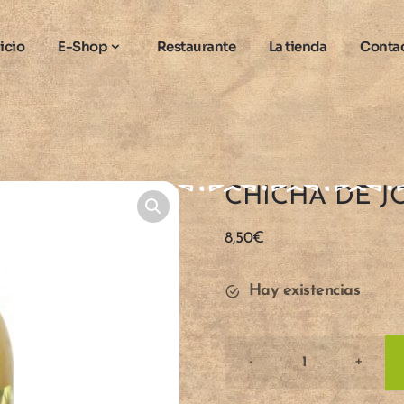
nicio
E-Shop
Restaurante
La tienda
Conta
CHICHA DE JO
8,50
€
Hay existencias
-
+
Cantidad
de