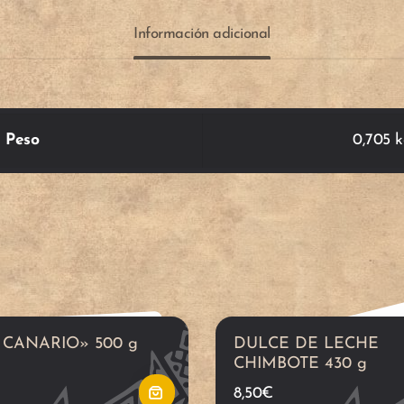
Información adicional
A
ñ
Peso
0,705 
a
d
i
r
 CANARIO» 500 g
DULCE DE LECHE
a
CHIMBOTE 430 g
8,50
€
l