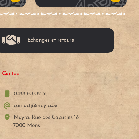
c
c
a
a
Échanges et retours
r
r
r
r
Contact
i
i
t
t
0488 60 02 55
contact@mayta.be
o
o
Mayta, Rue des Capucins 18
7000 Mons