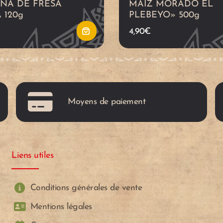
INA DE FRESA
MAIZ MORADO EL
a
 120g
PLEBEYO» 500g
4,90
€
l
c
a
Moyens de paiement
r
r
Liens utiles
i
t
Conditions générales de vente
Mentions légales
o