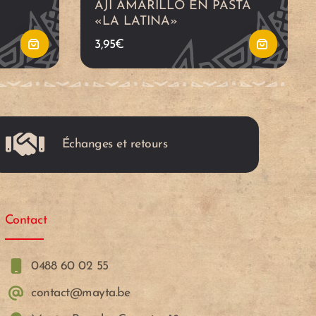
AJI AMARILLO EN PASTA
a
a
«LA LATINA»
3,95
€
l
l
c
c
a
a
Échanges et retours
r
r
r
r
Contact
i
i
t
t
0488 60 02 55
contact@mayta.be
o
o