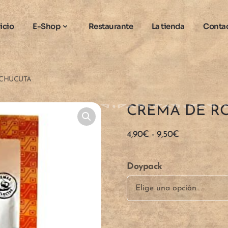
nicio
E-Shop
Restaurante
La tienda
Conta
UCHUCUTA
CREMA DE R
Rango
4,90
€
-
9,50
€
de
precios:
Doypack
desde
4,90€
hasta
9,50€