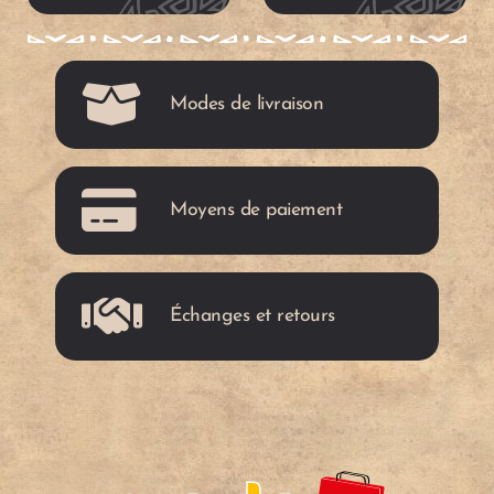
e
t
c
c
a
a
Modes de livraison
r
r
t
t
Moyens de paiement
Échanges et retours