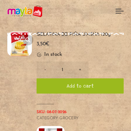
Skip to main content
GELATINA DE PIÑA UMSHA 120g
3,50
€
In stock
GELATINA
-
+
DE
PIÑA
Add to cart
UMSHA
120g
quantity
SKU:
08-07-2026
CATEGORY:
GROCERY