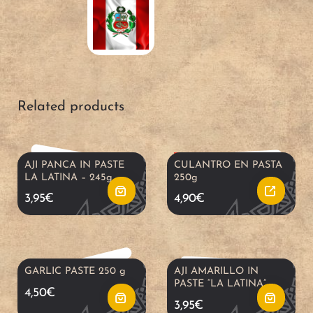
A
R
d
Related products
e
d
a
t
OUT OF STOCK
A
A
AJI PANCA IN PASTE
CULANTRO EN PASTA
LA LATINA – 245g –
250g
d
o
d
d
3,95
€
4,90
€
m
c
d
d
o
a
t
t
GARLIC PASTE 250 g
AJI AMARILLO IN
r
PASTE “LA LATINA”
4,50
€
r
o
o
3,95
€