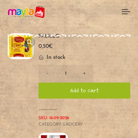
Skip to main content
PALILLO
0,50
€
In stock
PALILLO
-
+
quantity
Add to cart
SKU:
18-09-2026
CATEGORY:
GROCERY