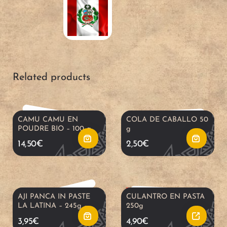
A
A
d
d
Related products
d
d
t
t
A
CAMU CAMU EN
COLA DE CABALLO 50
POUDRE BIO – 100 g.
g
R
o
o
d
14,50
€
2,50
€
e
c
c
d
a
a
a
t
OUT OF STOCK
AJI PANCA IN PASTE
CULANTRO EN PASTA
LA LATINA – 245g –
250g
d
r
r
o
3,95
€
4,90
€