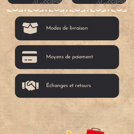
m
t
t
c
o
a
Modes de livraison
r
r
e
t
Moyens de paiement
Échanges et retours