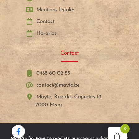
Mentions légales
Contact
Horarios
Contact
0488 60 02 55
contact@mayta.be
Mayta, Rue des Capucins 18
7000 Mons
0
Mayta
- Boutique de produits péruviens et sud-américains à