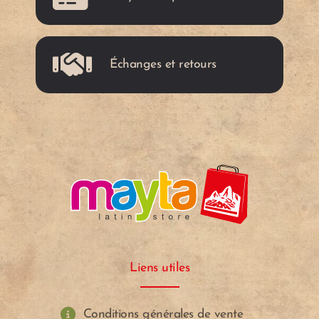
i
i
Échanges et retours
t
t
o
o
Liens utiles
Conditions générales de vente