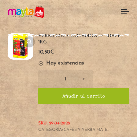
Skip to main content
YERBA MATE ROSAMONTE SUAVE
1KG.
10,50
€
Hay existencias
Cantidad
-
+
de
YERBA
Añadir al carrito
MATE
ROSAMONTE
SUAVE
1KG.
SKU:
29-04-2028
CATEGORÍA:
CAFÉS Y YERBA MATE