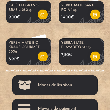
a
a
CAFÉ EN GRANO
YERBA MATE SARA
d
d
BRASIL 250 g.
ROJA 1kg.
l
l
9,00
€
14,00
€
i
i
c
c
r
r
a
a
YERBA MATE BIO
YERBA MATE
a
a
KRAUS GOURMET
PLAYADITO 500g
500g
r
r
7,50
€
l
l
8,90
€
r
r
c
c
i
i
a
a
Modes de livraison
t
t
r
r
o
o
r
r
Moyens de paiement