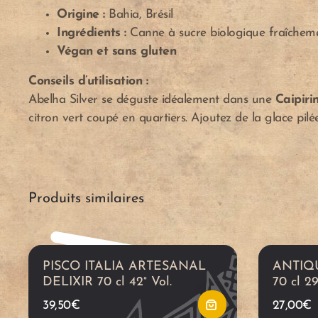
Origine :
Bahia, Brésil
Ingrédients :
Canne à sucre biologique fraîchem
Végan et sans gluten
A
Conseils d’utilisation :
j
Abelha Silver se déguste idéalement dans une
Caipiri
citron vert coupé en quartiers. Ajoutez de la glace pilé
o
u
Produits similaires
t
e
PISCO ITALIA ARTESANAL
ANTIQ
r
DELIXIR 70 cl 42° Vol.
70 cl 29
39,50
€
27,00
€
a