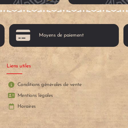
u
p
Moyens de paiement
a
n
Liens utiles
i
e
Conditions générales de vente
Mentions légales
r
Horaires