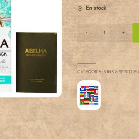
En stock
-
+
CACHACA
ABELHA
70
cl,
39
CATÉGORIE :
VINS & SPIRITUE
Vol.
quantité