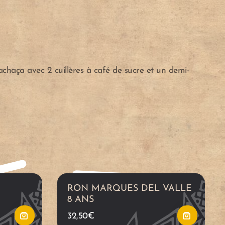
A
A
j
j
achaça avec 2 cuillères à café de sucre et un demi-
o
o
u
u
t
t
e
e
RON MARQUES DEL VALLE
r
r
8 ANS
32,50
€
a
a