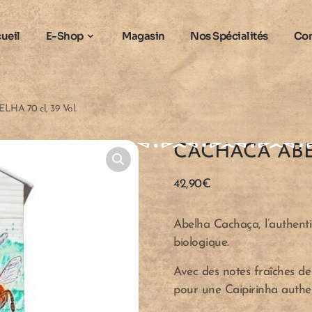
ueil
E-Shop
Magasin
Nos Spécialités
Con
HA 70 cl, 39 Vol.
CACHACA ABELH
42,90
€
Abelha Cachaça, l’authentic
biologique.
Avec des notes fraîches de 
pour une Caipirinha authe