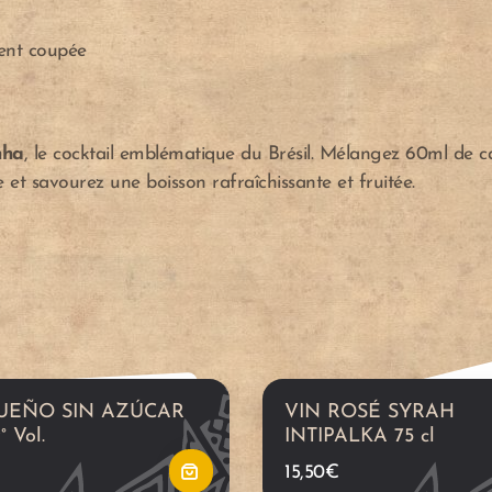
ent coupée
A
j
nha
, le cocktail emblématique du Brésil. Mélangez 60ml de c
e et savourez une boisson rafraîchissante et fruitée.
o
u
t
e
UEÑO SIN AZÚCAR
VIN ROSÉ SYRAH
r
° Vol.
INTIPALKA 75 cl
15,50
€
a