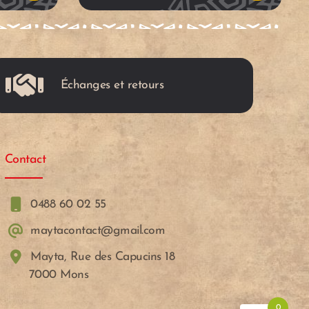
u
u
p
p
Échanges et retours
a
a
n
n
Contact
i
i
e
e
0488 60 02 55
maytacontact@gmail.com
r
r
Mayta, Rue des Capucins 18
7000 Mons
0