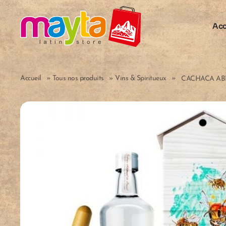
Skip to main content
Acc
Accueil
»
Tous nos produits
»
Vins & Spiritueux
»
CACHACA ABEL