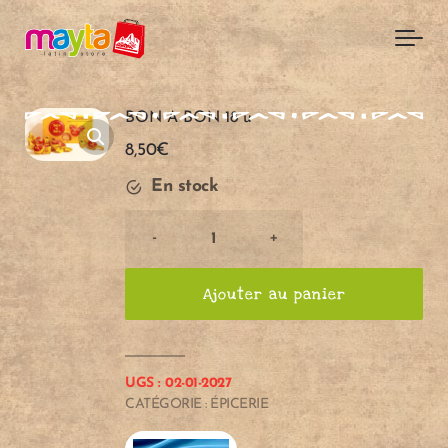
Skip to main content
BON A BON 18 u
8,50
€
En stock
BON
-
+
A
BON
Ajouter au panier
18
u
quantité
UGS :
02-01-2027
CATÉGORIE :
ÉPICERIE