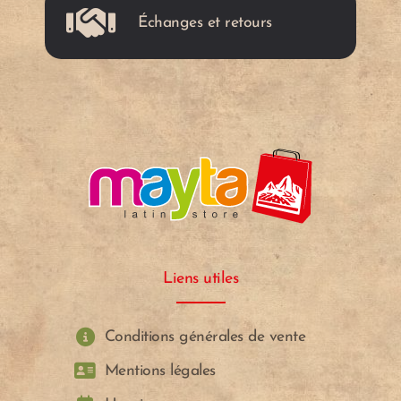
Échanges et retours
e
e
r
r
Liens utiles
Conditions générales de vente
Mentions légales