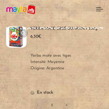
Skip to main content
YERBA MATE CBSÉ GUARANÁ 500g
6,50
€
Yerba mate avec tiges
Intensité: Moyenne
Origine: Argentine
En stock
YERBA
-
+
MATE