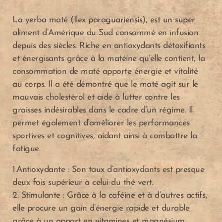
La yerba maté (Ilex paraguariensis), est un super
aliment d’Amérique du Sud consommé en infusion
depuis des siècles. Riche en antioxydants détoxifiants
et énergisants grâce à la matéine qu’elle contient, la
consommation de maté apporte énergie et vitalité
au corps. Il a été démontré que le maté agit sur le
mauvais cholestérol et aide à lutter contre les
graisses indésirables dans le cadre d’un régime. Il
permet également d’améliorer les performances
sportives et cognitives, aidant ainsi à combattre la
fatigue.
1.Antioxydante : Son taux d’antioxydants est presque
deux fois supérieur à celui du thé vert.
2. Stimulante : Grâce à la caféine et à d’autres actifs,
elle procure un gain d’énergie rapide et durable
A
A
grâce à un apport en vitamines et magnésium.