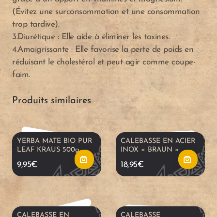
(Évitez une surconsommation et une consommation
j
j
trop tardive).
3.Diurétique : Elle aide à éliminer les toxines.
o
o
4.Amaigrissante : Elle favorise la perte de poids en
réduisant le cholestérol et peut agir comme coupe-
u
u
faim.
A
A
t
t
Produits similaires
j
j
e
e
o
o
r
r
YERBA MATE BIO PUR
CALEBASSE EN ACIER
u
u
LEAF KRAUS 500g
INOX « BRAUN »
a
a
9,95
€
18,95
€
t
t
u
u
e
e
p
p
CALEBASSE EN
CALEBASSE