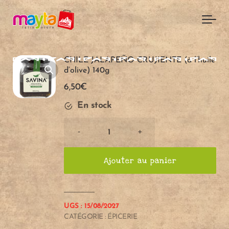
Skip to main content
CHILE JALAPEÑO CRUJIENTE (à l’huile
d’olive) 140g
6,50
€
En stock
CHILE
-
+
JALAPEÑO
CRUJIENTE
Ajouter au panier
(à
l'huile
d'olive)
A
A
140g
UGS :
15/08/2027
quantité
CATÉGORIE :
ÉPICERIE
j
j