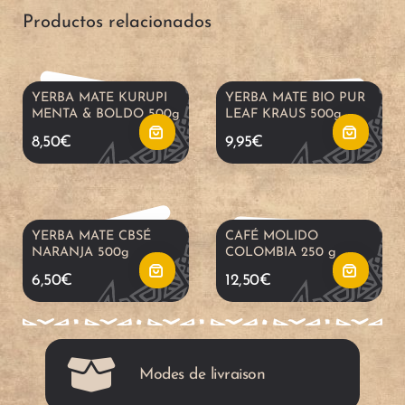
Productos relacionados
r
r
a
a
a
a
d
d
YERBA MATE KURUPI
YERBA MATE BIO PUR
MENTA & BOLDO 500g
LEAF KRAUS 500g
l
l
i
i
8,50
€
9,95
€
c
c
r
r
a
a
a
a
YERBA MATE CBSÉ
CAFÉ MOLIDO
NARANJA 500g
COLOMBIA 250 g
r
r
l
l
6,50
€
12,50
€
r
r
c
c
i
i
a
a
Modes de livraison
t
t