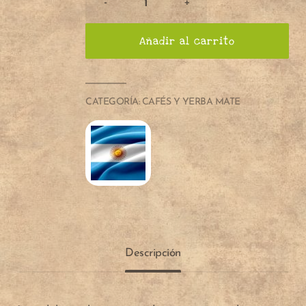
-
+
de
CALETA
Añadir al carrito
DE
SILICONA
"MATEO"
CATEGORÍA:
CAFÉS Y YERBA MATE
Descripción