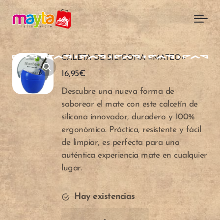
Skip to main content
CALETA DE SILICONA «MATEO»
16,95
€
Descubre una nueva forma de
saborear el mate con este calcetín de
silicona innovador, duradero y 100%
ergonómico. Práctica, resistente y fácil
de limpiar, es perfecta para una
auténtica experiencia mate en cualquier
lugar.
Hay existencias
Cantidad