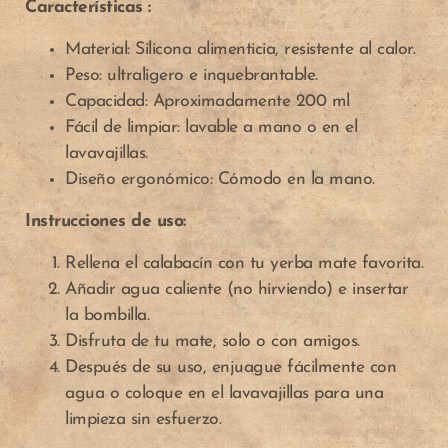
Características :
Material: Silicona alimenticia, resistente al calor.
Peso: ultraligero e inquebrantable.
Capacidad: Aproximadamente 200 ml
Fácil de limpiar: lavable a mano o en el
lavavajillas.
Diseño ergonómico: Cómodo en la mano.
Instrucciones de uso:
A
A
Rellena el calabacín con tu yerba mate favorita.
Añadir agua caliente (no hirviendo) e insertar
ñ
ñ
la bombilla.
Disfruta de tu mate, solo o con amigos.
a
a
Después de su uso, enjuague fácilmente con
agua o coloque en el lavavajillas para una
d
d
A
A
limpieza sin esfuerzo.
i
i
ñ
ñ