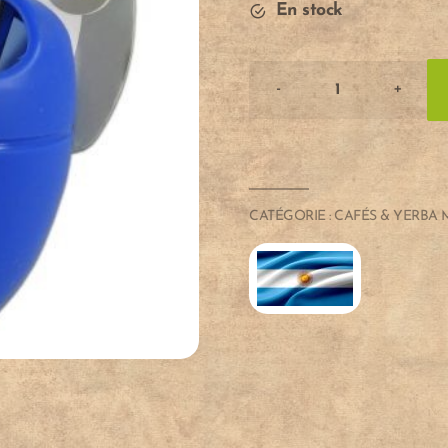
En stock
-
+
CALEBASSE
EN
SILICONE
"MATEO"
quantité
CATÉGORIE :
CAFÉS & YERBA 