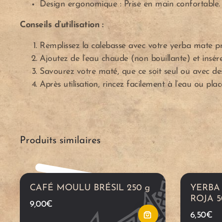
Design ergonomique : Prise en main confortable.
Conseils d’utilisation :
A
Remplissez la calebasse avec votre yerba mate pr
Ajoutez de l’eau chaude (non bouillante) et insére
j
Savourez votre maté, que ce soit seul ou avec de
Après utilisation, rincez facilement à l’eau ou pla
o
u
Produits similaires
t
e
CAFÉ MOULU BRÉSIL 250 g
YERBA
r
ROJA 5
9,00
€
6,50
€
a