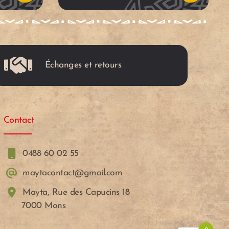
u
u
p
p
Échanges et retours
a
a
n
n
Contact
i
i
e
e
0488 60 02 55
maytacontact@gmail.com
r
r
Mayta, Rue des Capucins 18
7000 Mons