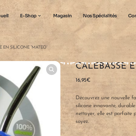
ueil
E-Shop
Magasin
Nos Spécialités
Con
 EN SILICONE “MATEO”
CALEBASSE E
16,95
€
Découvrez une nouvelle fa
silicone innovante, durable
nettoyer, elle est parfait
soyez.