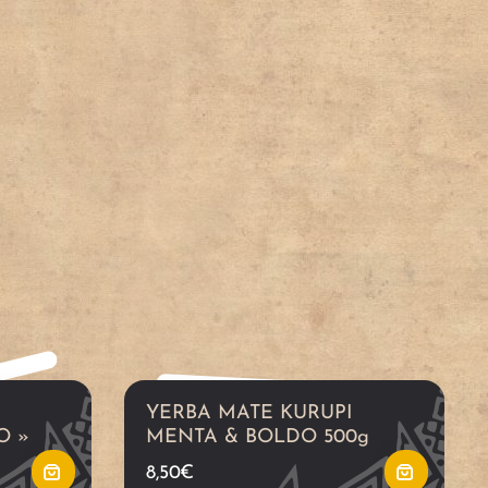
A
A
j
j
o
o
u
u
t
t
e
e
YERBA MATE KURUPI
r
r
O »
MENTA & BOLDO 500g
8,50
€
a
a