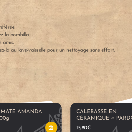
A
éférée.
z la bombilla.
j
s amis.
cez-la au lave-vaisselle pour un nettoyage sans effort.
o
u
t
e
 MATE AMANDA
CALEBASSE EN
r
00g
CÉRAMIQUE « PARD
15,80
€
a