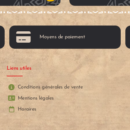
u
p
Moyens de paiement
a
n
Liens utiles
i
e
Conditions générales de vente
Mentions légales
r
Horaires