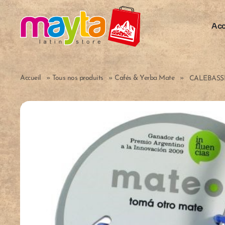
Skip to main content
Acc
Accueil
»
Tous nos produits
»
Cafés & Yerba Mate
»
CALEBASSE