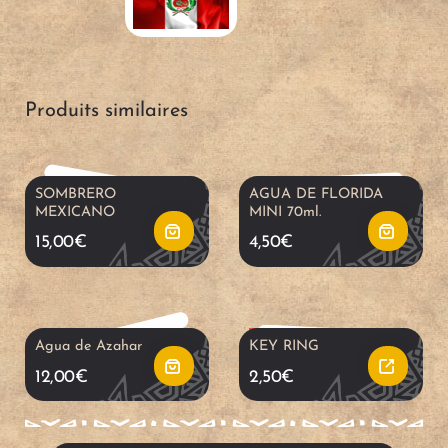
A
u
u
j
t
t
Produits similaires
o
L
e
e
u
i
r
r
SOMBRERO
AGUA DE FLORIDA
MEXICANO
MINI 70ml.
t
r
a
a
15,00
€
4,50
€
e
e
u
u
r
l
p
p
RUPTURE DE STOCK
Agua de Azahar
KEY RING
a
a
12,00
€
2,50
€
a
a
u
s
n
n