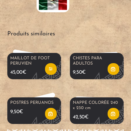
i
u
A
A
x
t
j
j
Produits similaires
d
e
o
o
e
r
u
u
MAILLOT DE FOOT
CHISTES PARA
PERUVIEN
ADULTOS
Ce
s
a
t
t
45,00
€
9,50
€
prod
uit a
o
u
e
e
plusi
eurs
p
p
r
r
POSTRES PERUANOS
NAPPE COLORÉE 240
varia
x 230 cm
9,50
€
tions.
t
a
a
a
42,50
€
Les
optio
i
n
u
u