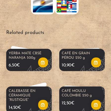
A
A
d
d
Related products
d
d
t
t
YERBA MATE CBSÉ
CAFÉ EN GRAIN
A
A
NARANJA 500g
PÉROU 250 g
o
o
6,50
€
10,90
€
d
d
c
c
d
d
a
a
CALEBASSE EN
CAFÉ MOULU
t
t
CÉRAMIQUE
COLOMBIE 250 g
“RUSTIQUE”
r
r
12,50
€
o
o
14,50
€