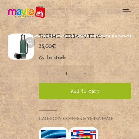
Skip to main content
THERMO YERBA MATE 1,2 L
35,00
€
In stock
THERMO
-
+
YERBA
MATE
Add to cart
1,2
L
quantity
CATEGORY:
COFFEES & YERBA MATE