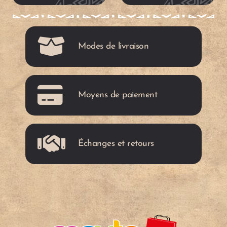
t
t
c
c
a
a
Modes de livraison
r
r
t
t
Moyens de paiement
Échanges et retours