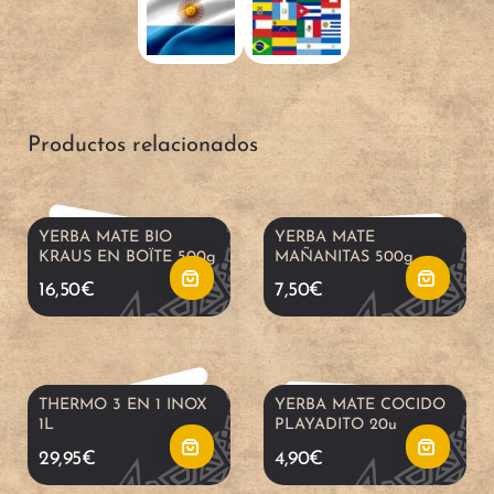
a
a
d
d
A
A
i
i
ñ
ñ
Productos relacionados
r
r
a
a
a
a
d
d
YERBA MATE BIO
YERBA MATE
KRAUS EN BOÏTE 500g
MAÑANITAS 500g
l
l
i
i
16,50
€
7,50
€
c
c
r
r
a
a
a
a
THERMO 3 EN 1 INOX
YERBA MATE COCIDO
1L
PLAYADITO 20u
r
r
l
l
29,95
€
4,90
€