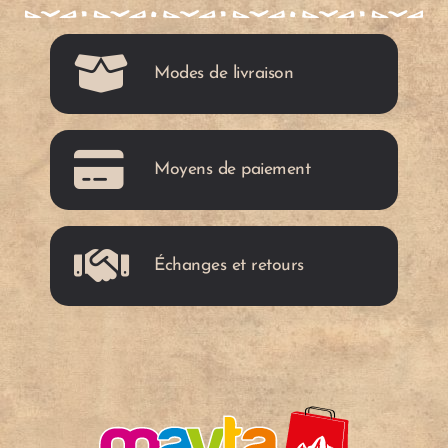
r
r
c
c
i
i
a
a
Modes de livraison
t
t
r
r
o
o
r
r
Moyens de paiement
i
i
Échanges et retours
t
t
o
o