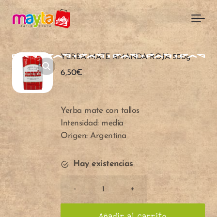
Skip to main content
YERBA MATE AMANDA ROJA 500g
6,50
€
Yerba mate con tallos
Intensidad: media
Origen: Argentina
Hay existencias
Cantidad
-
+
de
YERBA
Añadir al carrito