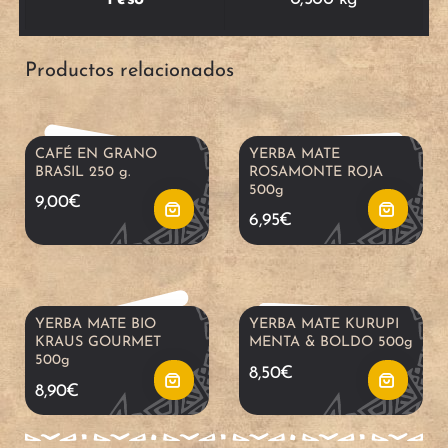
d
d
A
A
i
i
Productos relacionados
ñ
ñ
r
r
a
a
CAFÉ EN GRANO
YERBA MATE
a
a
BRASIL 250 g.
ROSAMONTE ROJA
d
d
500g
9,00
€
l
l
6,95
€
i
i
c
c
r
r
a
a
YERBA MATE BIO
YERBA MATE KURUPI
a
a
KRAUS GOURMET
MENTA & BOLDO 500g
500g
r
r
8,50
€
l
l
8,90
€
r
r
c
c