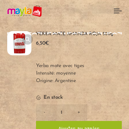
Skip to main content
YERBA MATE AMANDA ROJA 500g
6,50
€
Yerba mate avec tiges
Intensité: moyenne
Origine: Argentine
En stock
YERBA
-
+
MATE
AMANDA
Ajouter au panier