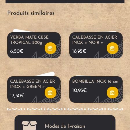
t
t
j
j
Produits similaires
e
e
o
o
r
r
u
u
YERBA MATE CBSÉ
CALEBASSE EN ACIER
TROPICAL 500g
INOX « NOIR »
a
a
t
t
6,50
€
18,95
€
u
u
e
e
p
p
r
r
CALEBASSE EN ACIER
BOMBILLA INOX 16 cm
INOX « GREEN »
10,95
€
a
a
a
a
17,50
€
n
n
u
u
i
i
p
p
Modes de livraison