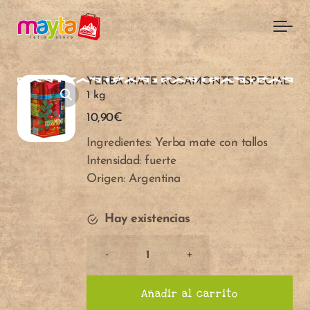
Skip to main content
YERBA MATE ROSAMONTE ESPECIAL
1 kg
10,90
€
Ingredientes: Yerba mate con tallos
Intensidad: fuerte
Origen: Argentina
Hay existencias
Cantidad
-
+
de
YERBA
Añadir al carrito
MATE