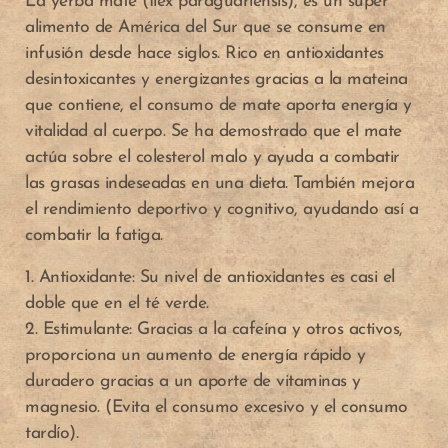
La yerba mate (Ilex paraguariensis), es un súper
alimento de América del Sur que se consume en
infusión desde hace siglos. Rico en antioxidantes
desintoxicantes y energizantes gracias a la mateina
que contiene, el consumo de mate aporta energía y
vitalidad al cuerpo. Se ha demostrado que el mate
actúa sobre el colesterol malo y ayuda a combatir
las grasas indeseadas en una dieta. También mejora
el rendimiento deportivo y cognitivo, ayudando así a
combatir la fatiga.
1. Antioxidante: Su nivel de antioxidantes es casi el
doble que en el té verde.
2. Estimulante: Gracias a la cafeína y otros activos,
proporciona un aumento de energía rápido y
duradero gracias a un aporte de vitaminas y
A
A
magnesio. (Evita el consumo excesivo y el consumo
tardío).
ñ
ñ