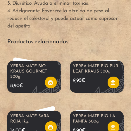
3. Diurético: Ayuda a eliminar toxinas.
4. Adelgazante: Favorece la pérdida de peso al
a
a
reducir el colesterol y puede actuar como supresor
del apetito.
d
d
A
A
i
i
Productos relacionados
ñ
ñ
r
r
a
a
YERBA MATE BIO
YERBA MATE BIO PUR
a
a
d
d
KRAUS GOURMET
LEAF KRAUS 500g
500g
9,95
€
l
l
i
i
8,90
€
c
c
r
r
a
a
a
a
YERBA MATE SARA
YERBA MATE BIO LA
ROJA 1kg.
PAMPA 500g
r
r
l
l
14,00
€
8,90
€